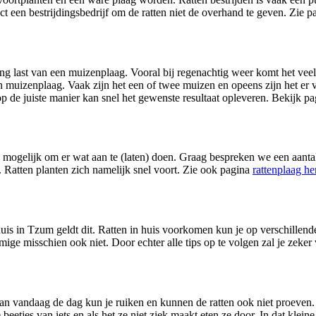
ct een bestrijdingsbedrijf om de ratten niet de overhand te geven. Zie 
g last van een muizenplaag. Vooral bij regenachtig weer komt het vee
 muizenplaag. Vaak zijn het een of twee muizen en opeens zijn het er ve
 de juiste manier kan snel het gewenste resultaat opleveren. Bekijk p
 mogelijk om er wat aan te (laten) doen. Graag bespreken we een aanta
. Ratten planten zich namelijk snel voort. Zie ook pagina
rattenplaag h
huis in Tzum geldt dit. Ratten in huis voorkomen kun je op verschillende
ige misschien ook niet. Door echter alle tips op te volgen zal je zeker
gif van vandaag de dag kun je ruiken en kunnen de ratten ook niet proev
 beetjes van iets en als het ze niet ziek maakt eten ze door. In dat klein