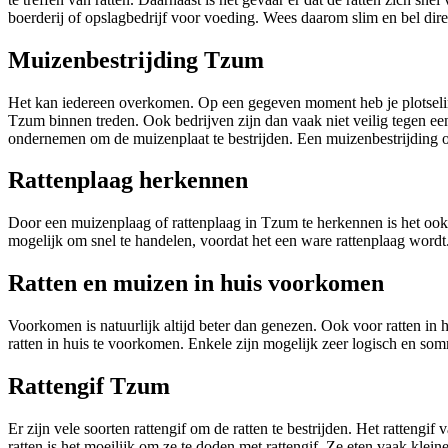
boerderij of opslagbedrijf voor voeding. Wees daarom slim en bel dire
Muizenbestrijding Tzum
Het kan iedereen overkomen. Op een gegeven moment heb je plotselin
Tzum binnen treden. Ook bedrijven zijn dan vaak niet veilig tegen een
ondernemen om de muizenplaat te bestrijden. Een muizenbestrijding op
Rattenplaag herkennen
Door een muizenplaag of rattenplaag in Tzum te herkennen is het ook
mogelijk om snel te handelen, voordat het een ware rattenplaag wordt
Ratten en muizen in huis voorkomen
Voorkomen is natuurlijk altijd beter dan genezen. Ook voor ratten in 
ratten in huis te voorkomen. Enkele zijn mogelijk zeer logisch en somm
Rattengif Tzum
Er zijn vele soorten rattengif om de ratten te bestrijden. Het ratten
ratten is het moeilijk om ze te doden met rattengif. Ze eten vaak kleine