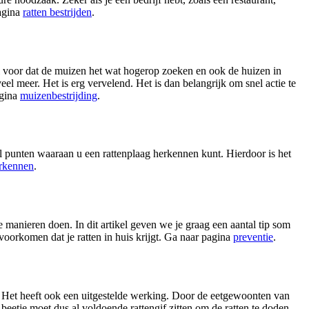
pagina
ratten bestrijden
.
l voor dat de muizen het wat hogerop zoeken en ook de huizen in
el meer. Het is erg vervelend. Het is dan belangrijk om snel actie te
agina
muizenbestrijding
.
l punten waaraan u een rattenplaag herkennen kunt. Hierdoor is het
erkennen
.
 manieren doen. In dit artikel geven we je graag een aantal tip som
 voorkomen dat je ratten in huis krijgt. Ga naar pagina
preventie
.
en. Het heeft ook een uitgestelde werking. Door de eetgewoonten van
e beetje moet dus al voldoende rattengif zitten om de ratten te doden.