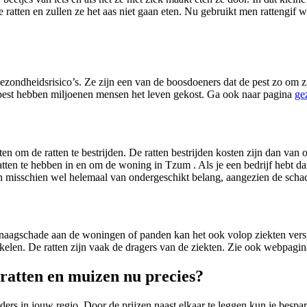
ere ratten en zullen ze het aas niet gaan eten. Nu gebruikt men rattengi
ezondheidsrisico’s. Ze zijn een van de boosdoeners dat de pest zo om 
gpest hebben miljoenen mensen het leven gekost. Ga ook naar pagina
ge
ten om de ratten te bestrijden. De ratten bestrijden kosten zijn dan van 
ten te hebben in en om de woning in Tzum . Als je een bedrijf hebt dan 
an misschien wel helemaal van ondergeschikt belang, aangezien de scha
aagschade aan de woningen of panden kan het ook volop ziekten verspre
kelen. De ratten zijn vaak de dragers van de ziekten. Zie ook webpagi
 ratten en muizen nu precies?
jders in jouw regio. Door de prijzen naast elkaar te leggen kun je besp