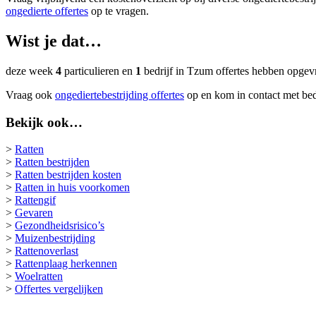
ongedierte offertes
op te vragen.
Wist je dat…
deze week
4
particulieren en
1
bedrijf in Tzum offertes hebben opgevr
Vraag ook
ongediertebestrijding offertes
op en kom in contact met bedr
Bekijk ook…
>
Ratten
>
Ratten bestrijden
>
Ratten bestrijden kosten
>
Ratten in huis voorkomen
>
Rattengif
>
Gevaren
>
Gezondheidsrisico’s
>
Muizenbestrijding
>
Rattenoverlast
>
Rattenplaag herkennen
>
Woelratten
>
Offertes vergelijken