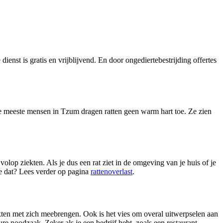
 dienst is gratis en vrijblijvend. En door ongediertebestrijding offertes
e meeste mensen in Tzum dragen ratten geen warm hart toe. Ze zien
olop ziekten. Als je dus een rat ziet in de omgeving van je huis of je
 je dat? Lees verder op pagina
rattenoverlast
.
iekten met zich meebrengen. Ook is het vies om overal uitwerpselen aan
ure noodzaak. Zeker als je een bedrijf hebt, zoals een restaurant,