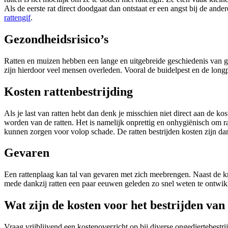
Als de eerste rat direct doodgaat dan ontstaat er een angst bij de and
rattengif
.
Gezondheidsrisico’s
Ratten en muizen hebben een lange en uitgebreide geschiedenis van g
zijn hierdoor veel mensen overleden. Vooral de buidelpest en de lon
Kosten rattenbestrijding
Als je last van ratten hebt dan denk je misschien niet direct aan de kos
worden van de ratten. Het is namelijk onprettig en onhygiënisch om rat
kunnen zorgen voor volop schade. De ratten bestrijden kosten zijn d
Gevaren
Een rattenplaag kan tal van gevaren met zich meebrengen. Naast de kn
mede dankzij ratten een paar eeuwen geleden zo snel weten te ontwik
Wat zijn de kosten voor het bestrijden van
Vraag vrijblijvend een kostenoverzicht op bij diverse ongediertebestri