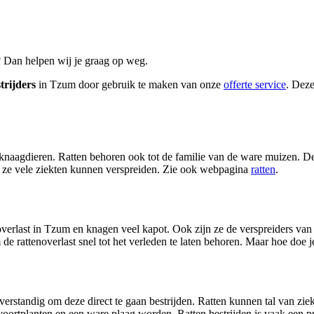
 Dan helpen wij je graag op weg.
trijders
in Tzum door gebruik te maken van onze
offerte service
. Deze
knaagdieren. Ratten behoren ook tot de familie van de ware muizen. D
at ze vele ziekten kunnen verspreiden. Zie ook webpagina
ratten
.
verlast in Tzum en knagen veel kapot. Ook zijn ze de verspreiders van v
 de rattenoverlast snel tot het verleden te laten behoren. Maar hoe doe
 verstandig om deze direct te gaan bestrijden. Ratten kunnen tal van z
el voortplanten en een ware plaag worden. Ratten bestrijden is vaak een p