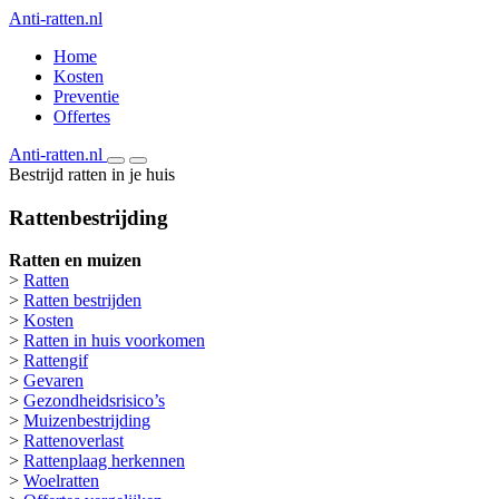
Anti-ratten.nl
Home
Kosten
Preventie
Offertes
Anti-ratten.nl
Bestrijd ratten in je huis
Rattenbestrijding
Ratten en muizen
>
Ratten
>
Ratten bestrijden
>
Kosten
>
Ratten in huis voorkomen
>
Rattengif
>
Gevaren
>
Gezondheidsrisico’s
>
Muizenbestrijding
>
Rattenoverlast
>
Rattenplaag herkennen
>
Woelratten