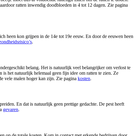
f waardoor ratten inwendig doodbloeden in 4 tot 12 dagen. Zie pagina
zich heen kon grijpen in de 14e tot 19e eeuw. En door de eeuwen heen
zondheidsrisico’s
.
ondergeschikt belang. Het is natuurlijk veel belangrijker om verlost te
is het natuurlijk helemaal geen fijn idee om ratten te zien. Ze
de vele malen hoger kan zijn. Zie pagina
kosten
.
iden. En dat is natuurlijk geen prettige gedachte. De pest heeft
na
gevaren
.
aren op de totale kosten. Kom in contact met erkende bedrijven door