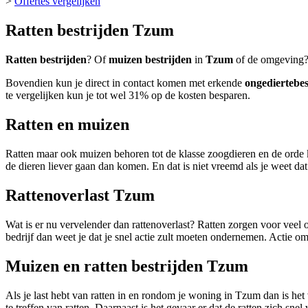
>
Offertes vergelijken
Ratten bestrijden Tzum
Ratten bestrijden
? Of
muizen bestrijden
in
Tzum
of de omgeving?
Bovendien kun je direct in contact komen met erkende
ongediertebes
te vergelijken kun je tot wel 31% op de kosten besparen.
Ratten en muizen
Ratten maar ook muizen behoren tot de klasse zoogdieren en de orde 
de dieren liever gaan dan komen. En dat is niet vreemd als je weet d
Rattenoverlast Tzum
Wat is er nu vervelender dan rattenoverlast? Ratten zorgen voor veel o
bedrijf dan weet je dat je snel actie zult moeten ondernemen. Actie om
Muizen en ratten bestrijden Tzum
Als je last hebt van ratten in en rondom je woning in Tzum dan is het
te treffen van ratten. Daarnaast is het gevaar er dat de ratten zich sn