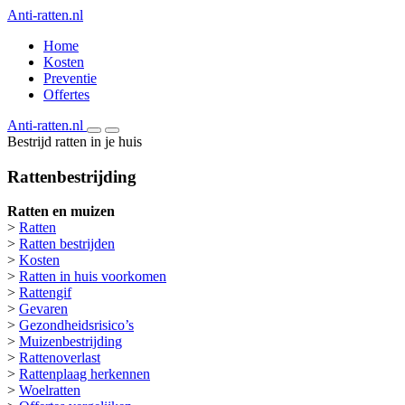
Anti-ratten.nl
Home
Kosten
Preventie
Offertes
Anti-ratten.nl
Bestrijd ratten in je huis
Rattenbestrijding
Ratten en muizen
>
Ratten
>
Ratten bestrijden
>
Kosten
>
Ratten in huis voorkomen
>
Rattengif
>
Gevaren
>
Gezondheidsrisico’s
>
Muizenbestrijding
>
Rattenoverlast
>
Rattenplaag herkennen
>
Woelratten