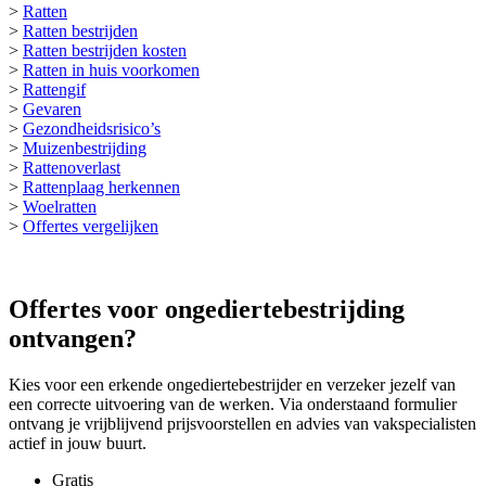
>
Ratten
>
Ratten bestrijden
>
Ratten bestrijden kosten
>
Ratten in huis voorkomen
>
Rattengif
>
Gevaren
>
Gezondheidsrisico’s
>
Muizenbestrijding
>
Rattenoverlast
>
Rattenplaag herkennen
>
Woelratten
>
Offertes vergelijken
Offertes voor ongediertebestrijding
ontvangen?
Kies voor een erkende ongediertebestrijder en verzeker jezelf van
een correcte uitvoering van de werken. Via onderstaand formulier
ontvang je vrijblijvend prijsvoorstellen en advies van vakspecialisten
actief in jouw buurt.
Gratis