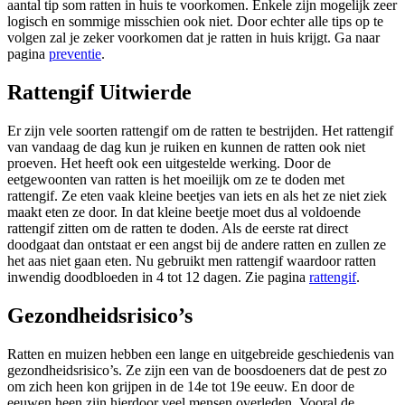
aantal tip som ratten in huis te voorkomen. Enkele zijn mogelijk zeer
logisch en sommige misschien ook niet. Door echter alle tips op te
volgen zal je zeker voorkomen dat je ratten in huis krijgt. Ga naar
pagina
preventie
.
Rattengif Uitwierde
Er zijn vele soorten rattengif om de ratten te bestrijden. Het rattengif
van vandaag de dag kun je ruiken en kunnen de ratten ook niet
proeven. Het heeft ook een uitgestelde werking. Door de
eetgewoonten van ratten is het moeilijk om ze te doden met
rattengif. Ze eten vaak kleine beetjes van iets en als het ze niet ziek
maakt eten ze door. In dat kleine beetje moet dus al voldoende
rattengif zitten om de ratten te doden. Als de eerste rat direct
doodgaat dan ontstaat er een angst bij de andere ratten en zullen ze
het aas niet gaan eten. Nu gebruikt men rattengif waardoor ratten
inwendig doodbloeden in 4 tot 12 dagen. Zie pagina
rattengif
.
Gezondheidsrisico’s
Ratten en muizen hebben een lange en uitgebreide geschiedenis van
gezondheidsrisico’s. Ze zijn een van de boosdoeners dat de pest zo
om zich heen kon grijpen in de 14e tot 19e eeuw. En door de
eeuwen heen zijn hierdoor veel mensen overleden. Vooral de